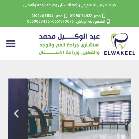
خبره أكثر من ١٧ عام في زراعة الاسنان وجراحة الوجه والفكين
مصر: 01098194922
مصر: 01024061134
السعودية-الرياض : 0551970075 - 0539033436