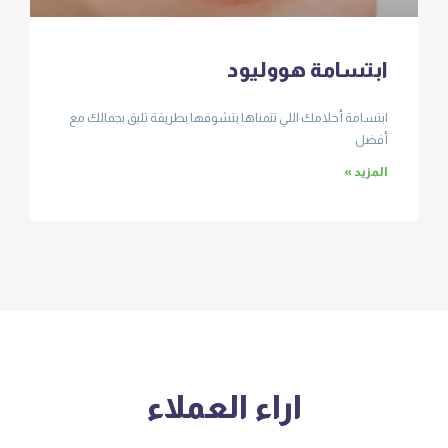
ابتسامة هووليود
ابتسامة أحلامك اللي تتمناها بتشوفها بطريقة تليق بجمالك مع
أفضل
المزيد »
اراء العملاء