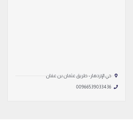
حي الإزدهار- طريق عثمان بن عفان
00966539033436