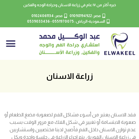
خبره أكثر من ١٧ عام في زراعة الاسنان وجراحة الوجه والفكين
مصر: 01098194922
مصر: 01024061134
السعودية-الرياض : 0551970075 - 0539033436
زراعة الاسنان
فقد الاسنان يعتبر من أسوء مشاكل الفم لصعوبة مضغ الطعام أو
صعوبة الابتسامة أو تغيير في شكل الفك مع مرور الوقت بسبب
عدم توازن الاسنان داخل الفم فأصبح لدينا مختصيين واستشاريين
في زراعة الاسنان الفورية ، يتم اجراء الزراعة في جلسة واحدة وبكل