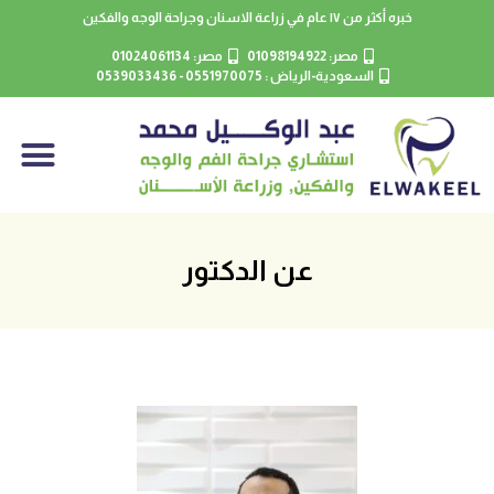
خبره أكثر من ١٧ عام في زراعة الاسنان وجراحة الوجه والفكين
مصر: 01098194922
مصر: 01024061134
السعودية-الرياض : 0551970075 - 0539033436
عن الدكتور