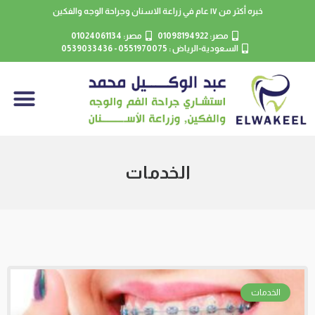
خبره أكثر من ١٧ عام في زراعة الاسنان وجراحة الوجه والفكين
مصر: 01098194922
مصر: 01024061134
السعودية-الرياض : 0551970075 - 0539033436
الخدمات
الخدمات