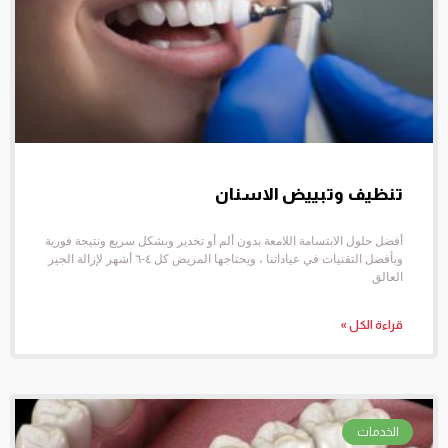
تنظيف وتبييض الاسنان
أفضل حلول الابتسامة اللامعة بدون ألم أو تخدير وبشكل سريع ونتيجة فورية
وبأفضل التقنيات في عياداتنا ، ويحتاجها المريض كل ٤-٦ أشهر لإزالة الجير
العالق
قراءة الكل »
الخدمات